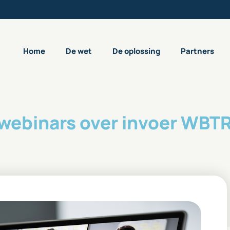
Home
De wet
De oplossing
Partners
 webinars over invoer WBT