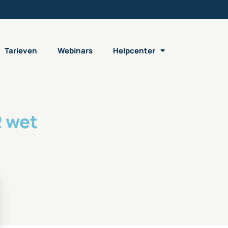
Tarieven
Webinars
Helpcenter
R wet