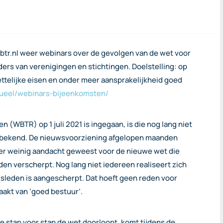
btr.nl weer webinars over de gevolgen van de wet voor
ers van verenigingen en stichtingen. Doelstelling: op
telijke eisen en onder meer aansprakelijkheid goed
ctueel/webinars-bijeenkomsten/
(WBTR) op 1 juli 2021 is ingegaan, is die nog lang niet
en bekend. De nieuwsvoorziening afgelopen maanden
s er weinig aandacht geweest voor de nieuwe wet die
en verscherpt. Nog lang niet iedereen realiseert zich
rsleden is aangescherpt. Dat hoeft geen reden voor
aakt van ‘goed bestuur’.
je stap voor stap de wet doorloopt, komt tijdens de