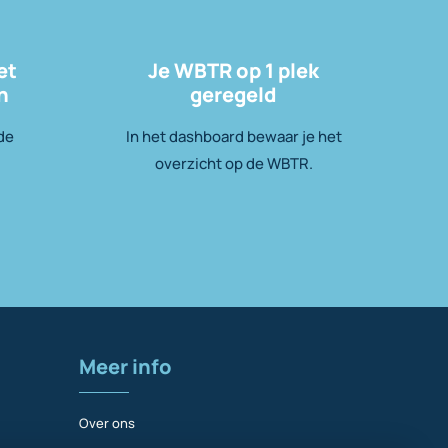
et
Je WBTR op 1 plek
n
geregeld
 de
In het dashboard bewaar je het
overzicht op de WBTR.
Meer info
Over ons