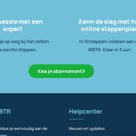
sessie met een
Aann de slag met h
expert
online stappenpla
e op weg bij het zetten
In 10 stappen voldoen aan
e eerste stappen.
WBTR. Klaar in 3 uur!
Kies je abonnement
BTR
Helpcenter
ldoe je eenvoudig aan de
Nieuws en updates
isen