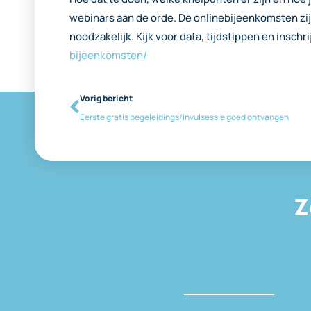
webinars aan de orde. De onlinebijeenkomsten zij
noodzakelijk. Kijk voor data, tijdstippen en inschr
bijeenkomsten/
Vorig bericht
Eerste gratis begeleidings/invulsessie goed ontvangen
Z