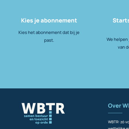
Kies je abonnement
Start
Kies het abonnement dat bij je
We helpen j
past.
van d
Over W
WBTR: zó vo
wettelijke e