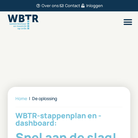
Over ons
Contact
Inloggen
Home
|
De oplossing
WBTR-stappenplan en -
dashboard:
Snel aan de slag!