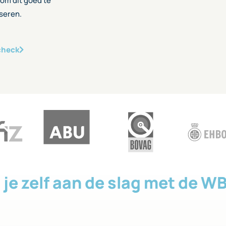
 om dit goed te
iseren.
check
 je zelf aan de slag met de W