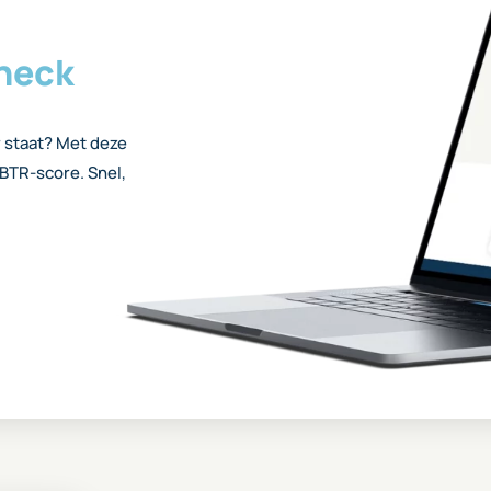
heck
 staat? Met deze
 WBTR-score. Snel,