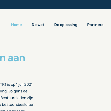
Home
De wet
De oplossing
Partners
n aan
) is op 1 juli 2021
ling. Volgens de
. Bestuursleden zijn
ve bestuursbesluiten