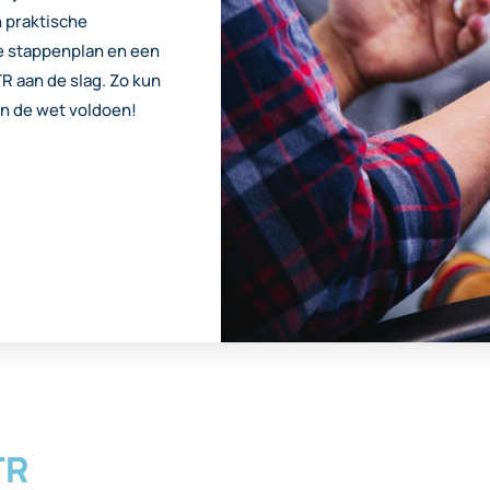
 praktische
ne stappenplan en een
 aan de slag. Zo kun
an de wet voldoen!
TR