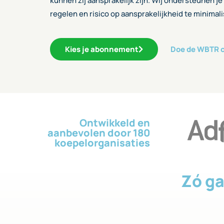
kunnen zij aansprakelijk zijn. Wij ondersteunen je
regelen en risico op aansprakelijkheid te minimal
Kies je abonnement
Doe de WBTR 
Ontwikkeld en
aanbevolen door 180
koepel­organisaties
Zó ga