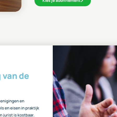
Kies je abonnement
g van de
renigingen en
ls en eisen in praktijk
jurist is kostbaar.