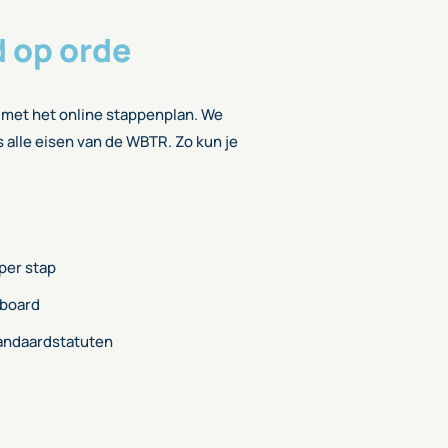
d op orde
 met het online stappenplan. We
gs alle eisen van de WBTR. Zo kun je
 per stap
hboard
andaardstatuten