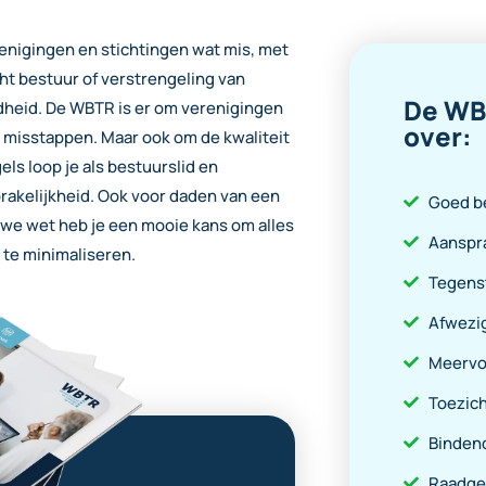
renigingen en stichtingen wat mis, met
ht bestuur of verstrengeling van
De WBT
heid. De WBTR is er om verenigingen
over:
n misstappen.
Maar ook om de kwaliteit
els loop je als bestuurslid en
rakelijkheid. Ook voor daden van een
Goed b
we wet heb je een mooie kans om alles
Aanspra
d te minimaliseren.
Tegenst
Afwezi
Meervo
Toezich
Bindend
Raadge