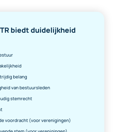
R biedt duidelijkheid
estuur
kelijkheid
rijdig belang
gheid van bestuursleden
udig stemrecht
t
e voordracht (voor verenigingen)
vende stem (voor verenigingen)