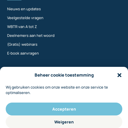
Nieuws en updates
Veelgestelde vragen
WBTR van A tot Z
Deelnemers aan het woord
(Gratis) webinars
E-book aanvragen
Meer info
Beheer cookie toestemming
Wij gebruiken cookies om onze website en onze service te
Over ons
optimaliseren.
Contact
Inloggen
Accepteren
Disclaimer
Weigeren
Privacy