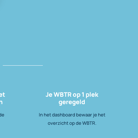
et
Je WBTR op 1 plek
n
geregeld
 de
In het dashboard bewaar je het
overzicht op de WBTR.