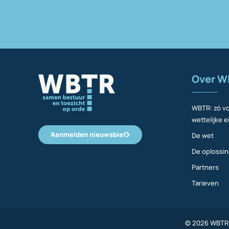
Over W
WBTR: zó vo
wettelijke e
Aanmelden nieuwsbief
De wet
De oplossi
Partners
Tarieven
© 2026 WBTR |