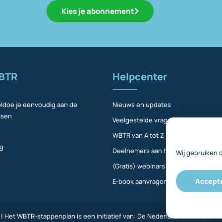
Kies je abonnement
BTR
Helpcenter
ldoe je eenvoudig aan de
Nieuws en updates
isen
Veelgestelde vragen
WBTR van A tot Z
ng
Deelnemers aan het woord
Wij gebruiken 
(Gratis) webinars
Accept
E-book aanvragen
 Het WBTR-stappenplan is een initiatief van:
De Nederlandse Associatie