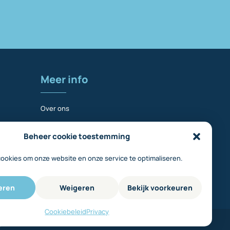
Meer info
Over ons
Contact
Beheer cookie toestemming
Inloggen
Disclaimer
cookies om onze website en onze service te optimaliseren.
Privacy
eren
Weigeren
Bekijk voorkeuren
Cookiebeleid
Cookiebeleid
Privacy
en
IVBB