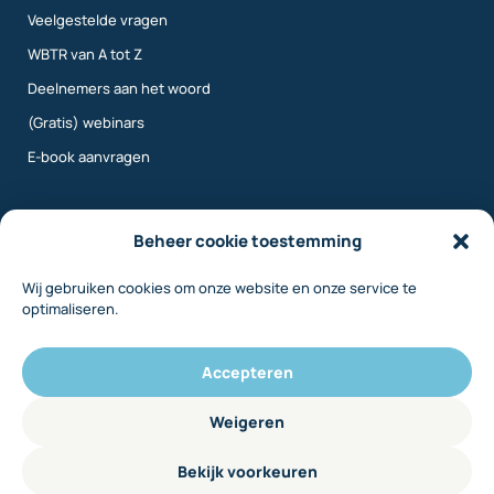
Veelgestelde vragen
WBTR van A tot Z
Deelnemers aan het woord
(Gratis) webinars
E-book aanvragen
Meer info
Beheer cookie toestemming
Wij gebruiken cookies om onze website en onze service te
Over ons
optimaliseren.
Contact
Inloggen
Accepteren
Disclaimer
Weigeren
Privacy
Bekijk voorkeuren
Cookiebeleid