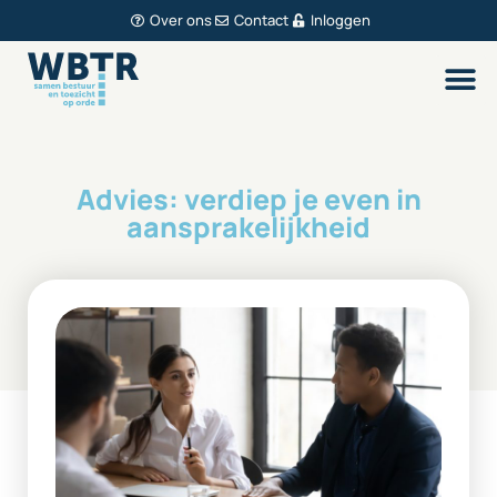
Over ons
Contact
Inloggen
Advies: verdiep je even in
aansprakelijkheid