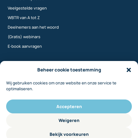
Veelgestelde vragen
WBTR van A tot Z
Deelnemers aan het woord
(Gratis) webinars
E-book aanvragen
Meer info
Beheer cookie toestemming
Wij gebruiken cookies om onze website en onze service te
Over ons
optimaliseren.
Contact
Inloggen
Accepteren
Disclaimer
Weigeren
Privacy
Bekijk voorkeuren
Cookiebeleid