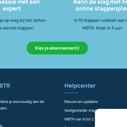
sessie met een
Aann de slag met h
expert
online stappenpla
e op weg bij het zetten
In 10 stappen voldoen aan
e eerste stappen.
WBTR. Klaar in 3 uur!
Kies je abonnement
BTR
Helpcenter
ldoe je eenvoudig aan de
Nieuws en updates
isen
Veelgestelde vragen
WBTR van A tot Z
ng