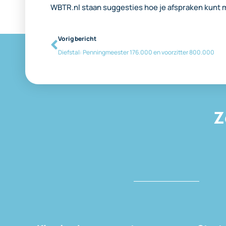
WBTR.nl staan suggesties hoe je afspraken kunt 
Vorig bericht
Diefstal: Penningmeester 176.000 en voorzitter 800.000
Z