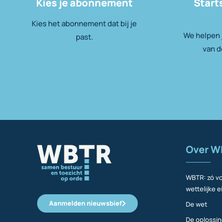
Kies je abonnement
Start
Kies het abonnement dat bij je
We helpen j
past.
van d
Over W
WBTR: zó vo
wettelijke e
Aanmelden nieuwsbief
De wet
De oplossi