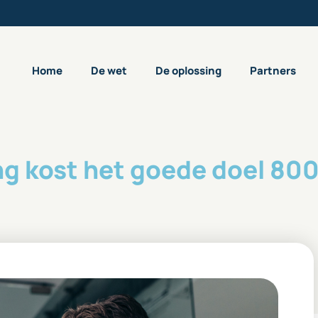
Home
De wet
De oplossing
Partners
ng kost het goede doel 80