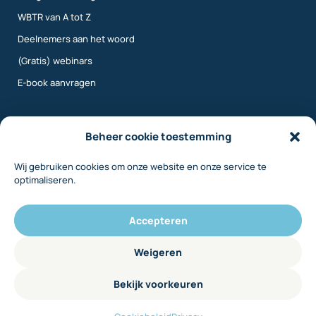
WBTR van A tot Z
Deelnemers aan het woord
(Gratis) webinars
E-book aanvragen
Meer info
Beheer cookie toestemming
Wij gebruiken cookies om onze website en onze service te
Over ons
optimaliseren.
Contact
Inloggen
Accepteren
Disclaimer
Weigeren
Privacy
Bekijk voorkeuren
Cookiebeleid