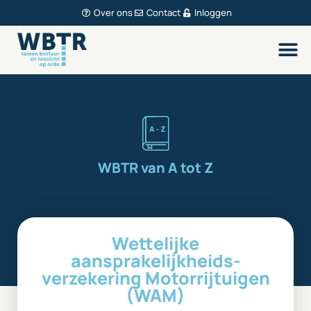
Over ons
Contact
Inloggen
WBTR van A tot Z
Wettelijke
aansprakelijkheids­
verzekering Motorrijtuigen
(WAM)