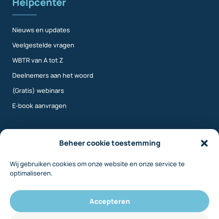
Helpcenter
Nieuws en updates
Veelgestelde vragen
WBTR van A tot Z
Deelnemers aan het woord
(Gratis) webinars
E-book aanvragen
Meer info
Beheer cookie toestemming
Wij gebruiken cookies om onze website en onze service te
Over ons
optimaliseren.
Contact
Inloggen
Accepteren
Disclaimer