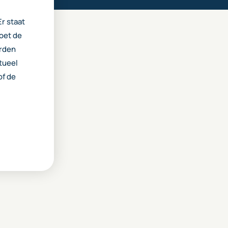
Er staat
oet de
orden
tueel
of de