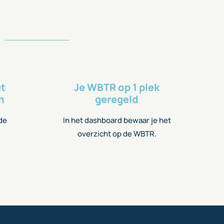
et
Je WBTR op 1 plek
n
geregeld
 de
In het dashboard bewaar je het
overzicht op de WBTR.