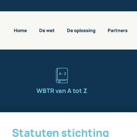
Home
De wet
De oplossing
Partners
WBTR van A tot Z
Statuten stichting