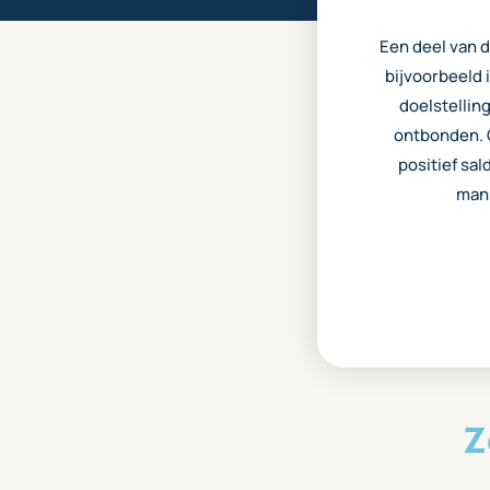
Een deel van d
bijvoorbeeld
doelstellin
ontbonden. 
positief sal
mani
Z