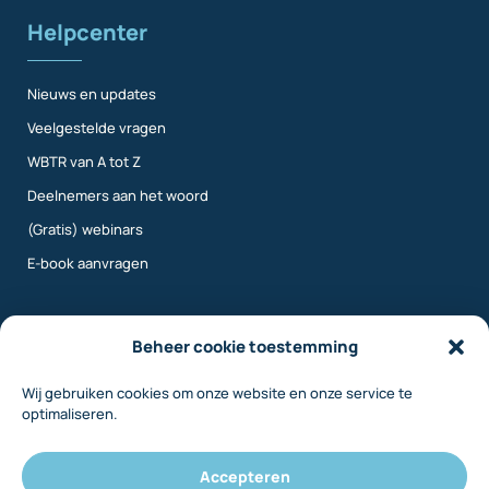
Helpcenter
Nieuws en updates
Veelgestelde vragen
WBTR van A tot Z
Deelnemers aan het woord
(Gratis) webinars
E-book aanvragen
Meer info
Beheer cookie toestemming
Wij gebruiken cookies om onze website en onze service te
Over ons
optimaliseren.
Contact
Inloggen
Accepteren