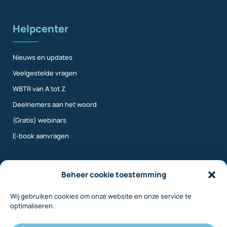
Helpcenter
Nieuws en updates
Veelgestelde vragen
WBTR van A tot Z
Deelnemers aan het woord
(Gratis) webinars
E-book aanvragen
Meer info
Beheer cookie toestemming
Wij gebruiken cookies om onze website en onze service te
Over ons
optimaliseren.
Contact