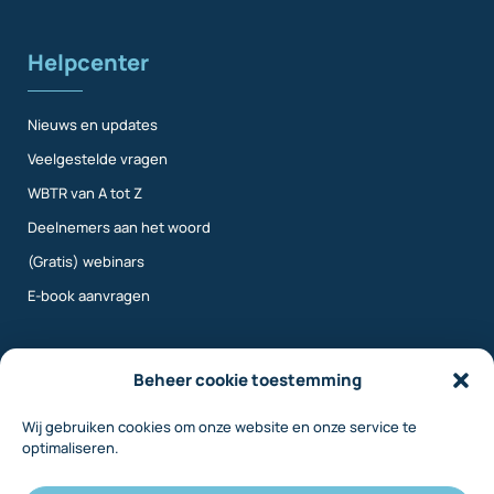
Helpcenter
Nieuws en updates
Veelgestelde vragen
WBTR van A tot Z
Deelnemers aan het woord
(Gratis) webinars
E-book aanvragen
Meer info
Beheer cookie toestemming
Wij gebruiken cookies om onze website en onze service te
Over ons
optimaliseren.
Contact