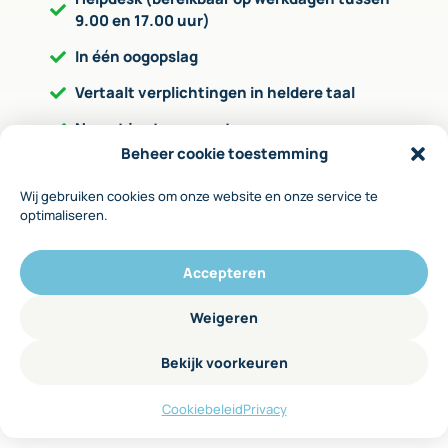
9.00 en 17.00 uur)
In één oogopslag
Vertaalt verplichtingen in heldere taal
Neemt je stap voor stap mee
Beheer cookie toestemming
Geeft aan op welke wijze je de verplichting
kunt invullen
Wij gebruiken cookies om onze website en onze service te
optimaliseren.
Via invulformulieren leg je zaken vast
Accepteren
Met behulp van het WBTR-stappenplan kost het 3
tot 4 uur binnen één of twee
Weigeren
bestuursvergaderingen om alle zaken op orde te
hebben.
Bekijk voorkeuren
Cookiebeleid
Privacy