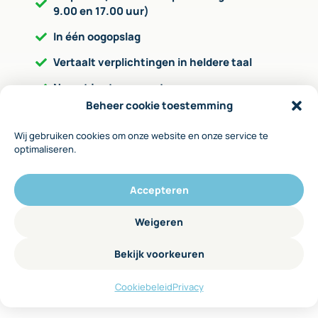
9.00 en 17.00 uur)
In één oogopslag
Vertaalt verplichtingen in heldere taal
Neemt je stap voor stap mee
Beheer cookie toestemming
Geeft aan op welke wijze je de verplichting
kunt invullen
Wij gebruiken cookies om onze website en onze service te
optimaliseren.
Via invulformulieren leg je zaken vast
Accepteren
Met behulp van het WBTR-stappenplan kost het 3
tot 4 uur binnen één of twee
Weigeren
bestuursvergaderingen om alle zaken op orde te
hebben.
Bekijk voorkeuren
Cookiebeleid
Privacy