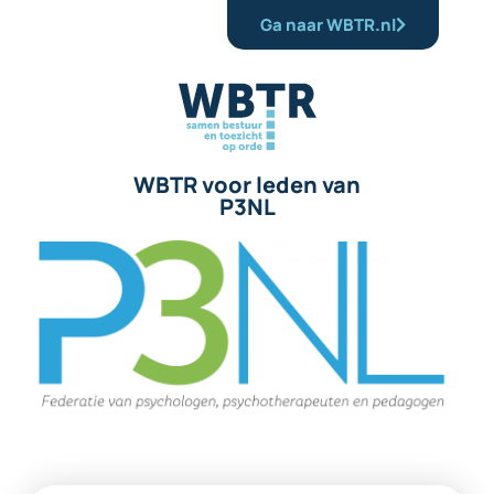
Ga naar WBTR.nl
WBTR voor leden van
P3NL