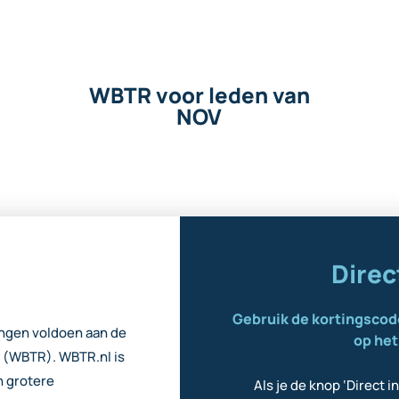
WBTR voor leden van
NOV
Direc
Gebruik de kortingscod
tingen voldoen aan de
op he
 (WBTR). WBTR.nl is
n grotere
Als je de knop ‘Direct i