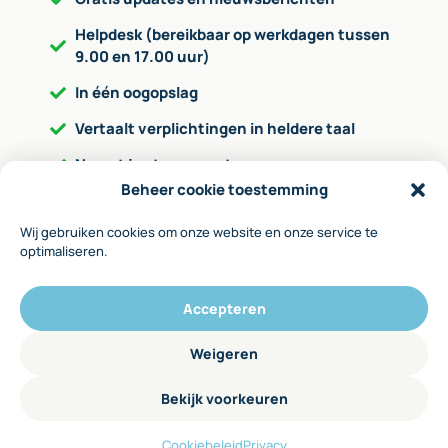
Helpdesk (bereikbaar op werkdagen tussen
9.00 en 17.00 uur)
In één oogopslag
Vertaalt verplichtingen in heldere taal
Neemt je stap voor stap mee
Beheer cookie toestemming
Geeft aan op welke wijze je de verplichting
kunt invullen
Wij gebruiken cookies om onze website en onze service te
optimaliseren.
Via invulformulieren leg je zaken vast
Accepteren
Met behulp van het WBTR-stappenplan kost het 3
tot 4 uur binnen één of twee
Weigeren
bestuursvergaderingen om alle zaken op orde te
hebben.
Bekijk voorkeuren
Cookiebeleid
Privacy