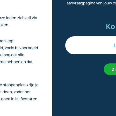
aanvraagpagina van jouw or
ze leden zichzelf via
Ko
aken.
nen legt
ld, zoals bijvoorbeeld
elang dat alle
orde hebben en dat
Di
e stappenplan krijg je
et doen, zodat het
goed in is: Besturen.