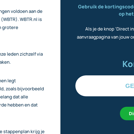
Gebruik de kortingscod
tingen voldoen aan de
op he
 (WBTR). WBTR.nl is
n grotere
Als je de knop ‘Direct i
aanvraagpagina van jouw or
ze leden zichzelf via
Ko
aken.
nen legt
GE
ld, zoals bijvoorbeeld
elang dat alle
orde hebben en dat
Di
e stappenplan krijg je