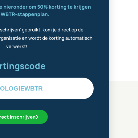
e hieronder om 50% korting te krijgen
t WBTR-stappenplan.
nschrijven’ gebruikt, kom je direct op de
ganisatie en wordt de korting automatisch
verwerkt!
rtingscode
OLOGIEWBTR
rect inschrijven