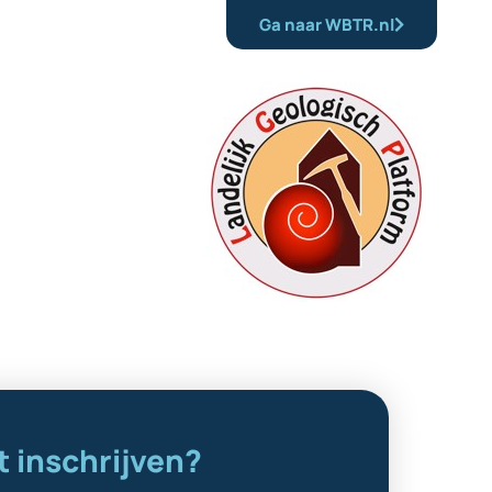
Ga naar WBTR.nl
t inschrijven?