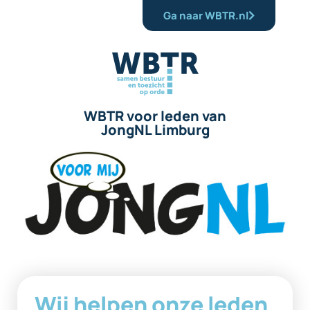
Ga naar WBTR.nl
WBTR voor leden van
JongNL Limburg
Wij helpen onze leden