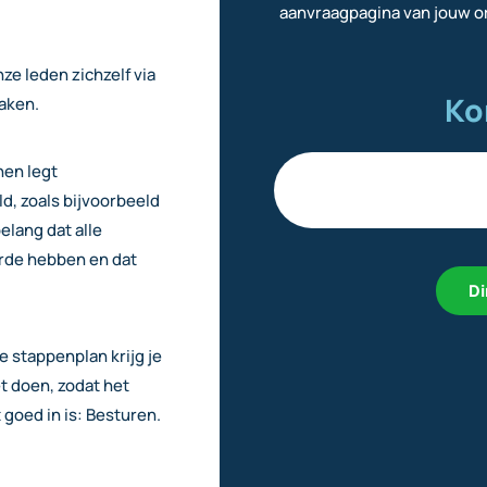
aanvraagpagina van jouw or
ze leden zichzelf via
Ko
aken.
nen legt
ld, zoals bijvoorbeeld
elang dat alle
orde hebben en dat
Di
e stappenplan krijg je
et doen, zodat het
goed in is: Besturen.