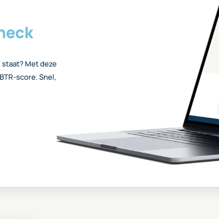
heck
 staat? Met deze
 WBTR-score. Snel,