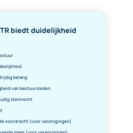
R biedt duidelijkheid
estuur
kelijkheid
rijdig belang
gheid van bestuursleden
udig stemrecht
t
e voordracht (voor verenigingen)
vende stem (voor verenigingen)