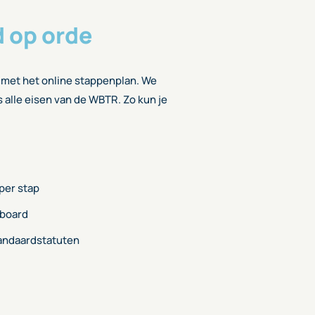
d op orde
 met het online stappenplan. We
gs alle eisen van de WBTR. Zo kun je
 per stap
hboard
andaardstatuten