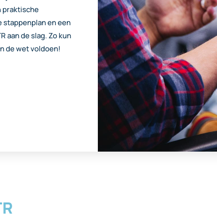
 praktische
ne stappenplan en een
 aan de slag. Zo kun
an de wet voldoen!
TR