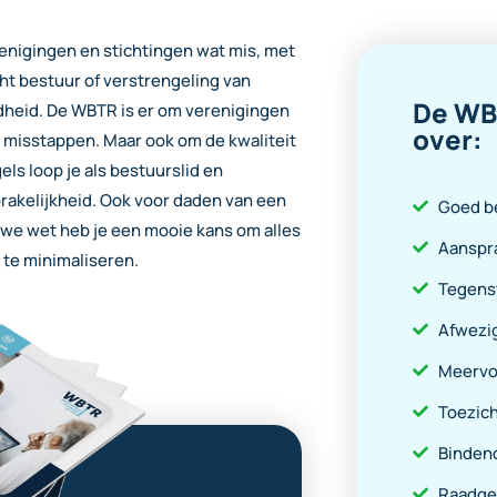
renigingen en stichtingen wat mis, met
ht bestuur of verstrengeling van
De WBT
heid. De WBTR is er om verenigingen
over:
n misstappen.
Maar ook om de kwaliteit
els loop je als bestuurslid en
rakelijkheid. Ook voor daden van een
Goed b
we wet heb je een mooie kans om alles
Aanspra
d te minimaliseren.
Tegenst
Afwezi
Meervo
Toezich
Bindend
Raadge