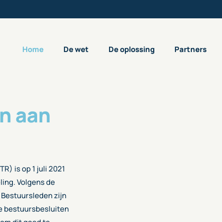
Home
De wet
De oplossing
Partners
n aan
) is op 1 juli 2021
ling. Volgens de
. Bestuursleden zijn
ve bestuursbesluiten