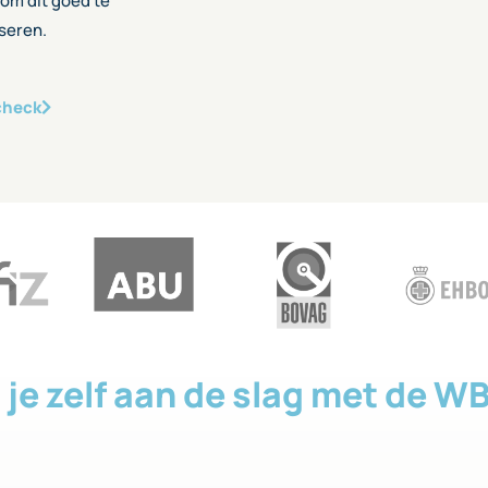
 om dit goed te
iseren.
check
 je zelf aan de slag met de W