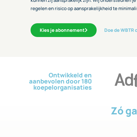
kunnen zij aansprakelijk zijn. Wij ondersteunen je
regelen en risico op aansprakelijkheid te minimal
Kies je abonnement
Doe de WBTR 
Ontwikkeld en
aanbevolen door 180
koepel­organisaties
Zó ga