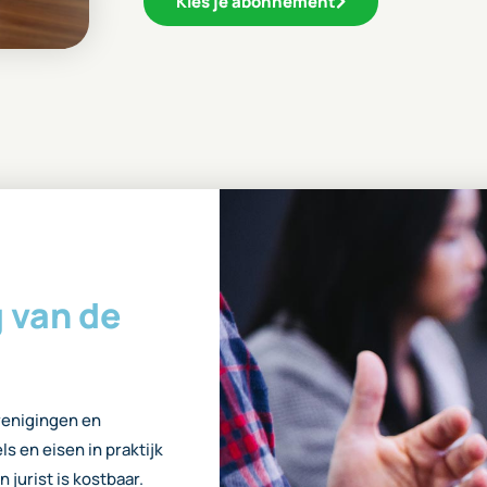
Kies je abonnement
g van de
renigingen en
ls en eisen in praktijk
jurist is kostbaar.