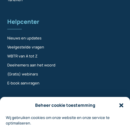
Helpcenter
Nieuws en updates
Veelgestelde vragen
WBTR van A tot Z
Deelnemers aan het woord
(Gratis) webinars
E-book aanvragen
Meer info
Beheer cookie toestemming
Wij gebruiken cookies om onze website en onze service te
Over ons
optimaliseren.